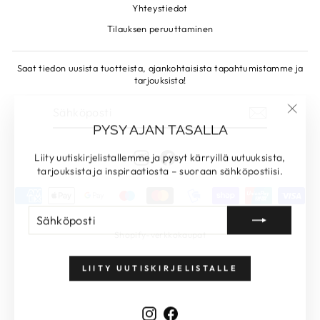
Yhteystiedot
Tilauksen peruuttaminen
Saat tiedon uusista tuotteista, ajankohtaisista tapahtumistamme ja
tarjouksista!
SÄHKÖPOSTI
LIITY!
"Sulje
PYSY AJAN TASALLA
Instagram
Facebook
Liity uutiskirjelistallemme ja pysyt kärryillä uutuuksista,
tarjouksista ja inspiraatiosta – suoraan sähköpostiisi.
SÄHKÖPOSTI
LIITY!
Shopify-verkkokaupat
LIITY UUTISKIRJELISTALLE
Instagram
Facebook