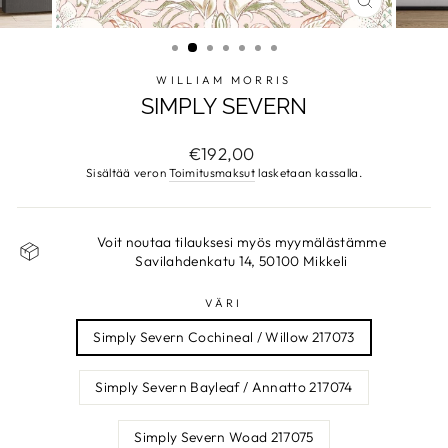
SULJE
WILLIAM MORRIS
SIMPLY SEVERN
Normaalihinta
€192,00
Sisältää veron
Toimitusmaksut
lasketaan kassalla.
Voit noutaa tilauksesi myös myymälästämme
Savilahdenkatu 14, 50100 Mikkeli
VÄRI
Simply Severn Cochineal / Willow 217073
Simply Severn Bayleaf / Annatto 217074
Simply Severn Woad 217075