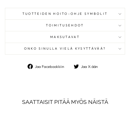
TUOTTEIDEN HOITO-OHJE SYMBOLIT
TOIMITUSEHDOT
MAKSUTAVAT
ONKO SINULLA VIELÄ KYSYTTÄVÄÄ?
Jaa
Jaa
Jaa Facebookkiin
Jaa X:ään
Facebookkiin
X:ään
SAATTAISIT PITÄÄ MYÖS NÄISTÄ