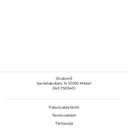
SIMPLY SEVERN
WILLIAM MORRIS
€192,00
Studiom3
Savilahdenkatu 14 50100 Mikkeli
040 7505401
Palautuskäytäntö
Toimitusehdot
Tietosuoja