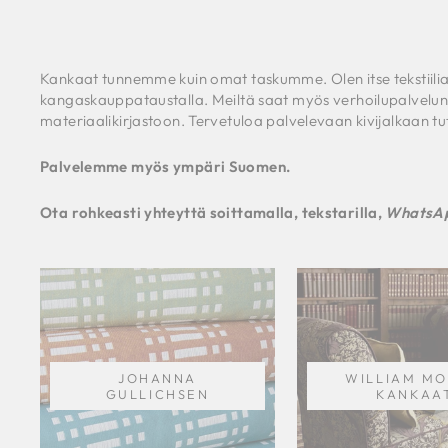
Kankaat tunnemme kuin omat taskumme. Olen itse tekstiili
kangaskauppataustalla. Meiltä saat myös verhoilupalvelun.
materiaalikirjastoon. Tervetuloa palvelevaan kivijalkaan t
Palvelemme myös ympäri Suomen.
Ota rohkeasti yhteyttä soittamalla, tekstarilla,
WhatsAp
JOHANNA
WILLIAM MO
GULLICHSEN
KANKAA