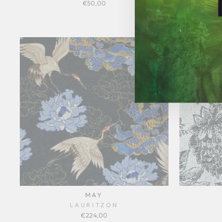
€50,00
MAY
LAURITZON
€224,00