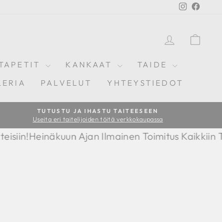
Instagram
Facebo
KIRJAUD
OST
TAPETIT
KANKAAT
TAIDE
LERIA
PALVELUT
YHTEYSTIEDOT
TUTUSTU JA IHASTU TAITEESEEN
Useita eri taitelijoiden töitä verkkokaupassa
mainen Toimitus Kaikkiin Tuotteisiin!
Heinäkuun Ajan