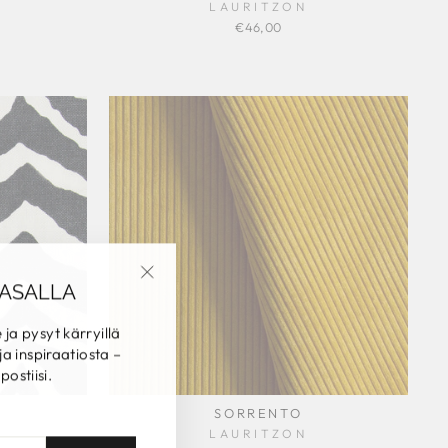
LAURITZON
€46,00
TASALLA
"Sulje"
e ja pysyt kärryillä
ja inspiraatiosta –
ostiisi.
SORRENTO
LAURITZON