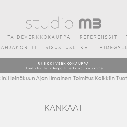
TAIDEVERKKOKAUPPA
REFERENSSIT
LAHJAKORTTI
SISUSTUSLIIKE
TAIDEGAL
UNIIKKI VERKKOKAUPPA
Upeita tuotteita helposti verkkokaupastamme
Keskeytä
diaesitys
en Toimitus Kaikkiin Tuotteisiin!
Heinäkuun Ajan Il
KANKAAT