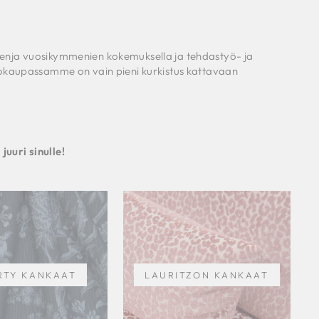
Senja vuosikymmenien kokemuksella ja tehdastyö- ja
kkokaupassamme on vain pieni kurkistus kattavaan
uuri sinulle!
RTY KANKAAT
LAURITZON KANKAAT