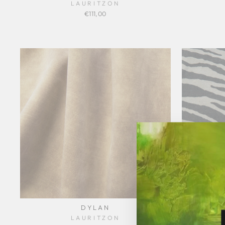
LAURITZON
€111,00
DYLAN
LAURITZON