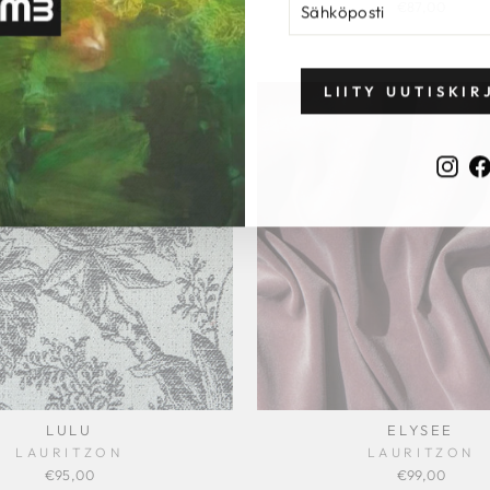
€87,00
€87,00
LIITY UUTISKIR
Ins
LULU
ELYSEE
LAURITZON
LAURITZON
€95,00
€99,00