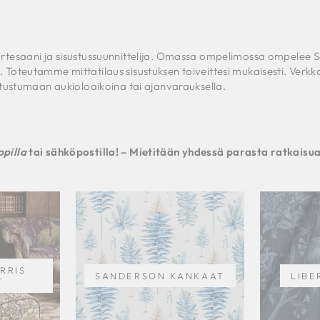
artesaani ja sisustussuunnittelija. Omassa ompelimossa ompelee 
 Toteutamme mittatilaus sisustuksen toiveittesi mukaisesti. Ver
utustumaan aukioloaikoina tai ajanvarauksella.
pilla
tai sähköpostilla!
– Mietitään yhdessä parasta ratkaisua j
RRIS
SANDERSON KANKAAT
LIBE
T