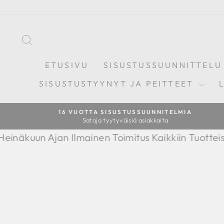
Sisältöön
ETSI
ETUSIVU
SISUSTUSSUUNNITTELU
SISUSTUSTYYNYT JA PEITTEET
16 VUOTTA SISUSTUSSUUNNITELMIA
Satoja tyytyväisiä asiakkaita
Toimitus Kaikkiin Tuotteisiin!
Heinäkuun Ajan Ilmain