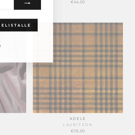
€44,00
JELISTALLE
tagram
Facebook
ADELE
LAURITZON
€113,00