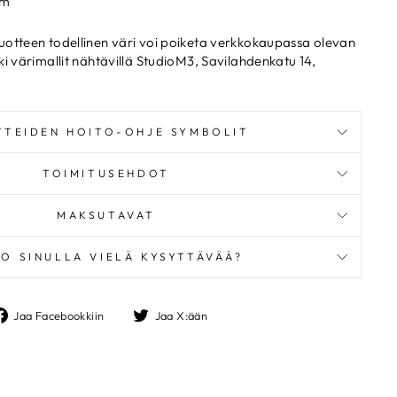
5m
uotteen todellinen väri voi poiketa verkkokaupassa olevan
ki värimallit nähtävillä StudioM3, Savilahdenkatu 14,
TTEIDEN HOITO-OHJE SYMBOLIT
TOIMITUSEHDOT
MAKSUTAVAT
O SINULLA VIELÄ KYSYTTÄVÄÄ?
Jaa
Jaa
Jaa Facebookkiin
Jaa X:ään
TASALLA
Facebookkiin
X:ään
"Sulje"
e ja pysyt kärryillä
ja inspiraatiosta –