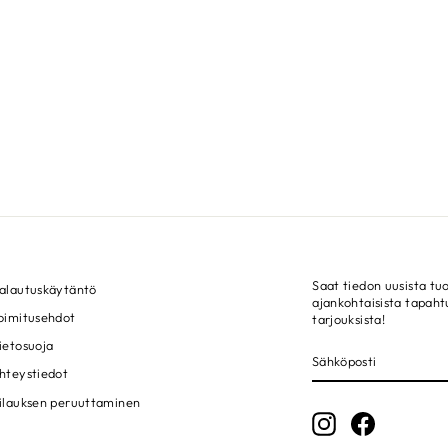
Saat tiedon uusista tuo
alautuskäytäntö
ajankohtaisista tapah
oimitusehdot
tarjouksista!
ietosuoja
SÄHKÖPOSTI
LIITY!
hteystiedot
ilauksen peruuttaminen
Instagram
Facebook