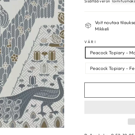
Sisältää veron
Toimitusmak
Voit noutaa tilau
Mikkeli
VÄRI
Peacock Topiary - M
Peacock Topiary - Fe