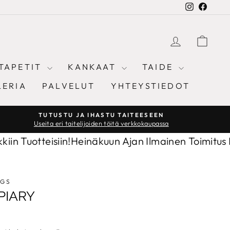
Instagram
Facebo
KIRJAUD
OST
TAPETIT
KANKAAT
TAIDE
LERIA
PALVELUT
YHTEYSTIEDOT
TUTUSTU JA IHASTU TAITEESEEN
Useita eri taitelijoiden töitä verkkokaupassa
otteisiin!
Heinäkuun Ajan Ilmainen Toimitus Kaikkiin
NGS
PIARY