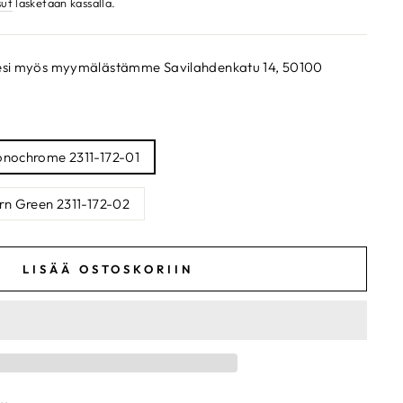
sut
lasketaan kassalla.
ksesi myös myymälästämme Savilahdenkatu 14, 50100
onochrome 2311-172-01
rn Green 2311-172-02
LISÄÄ OSTOSKORIIN