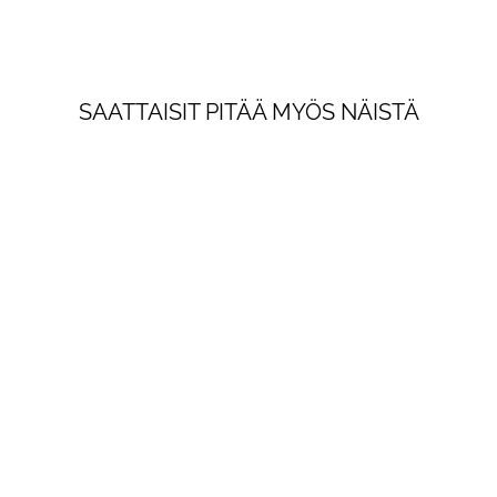
suoraan sähköp
SÄHKÖPOSTI
LIITY!
SAATTAISIT PITÄÄ MYÖS NÄISTÄ
LIITY UUTISKIR
Ins