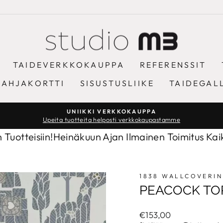
TAIDEVERKKOKAUPPA
REFERENSSIT
LAHJAKORTTI
SISUSTUSLIIKE
TAIDEGAL
UNIIKKI VERKKOKAUPPA
Upeita tuotteita helposti verkkokaupastamme
Keskeytä
diaesitys
isiin!
Heinäkuun Ajan Ilmainen Toimitus Kaikkiin Tu
1838 WALLCOVERI
PEACOCK TO
Normaalihinta
€153,00