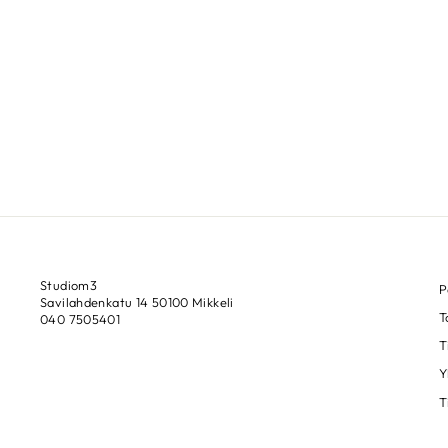
PEACOCK TOPIARY
1838 WALLCOVERINGS
€153,00
Studiom3
P
Savilahdenkatu 14 50100 Mikkeli
T
040 7505401
T
Y
T