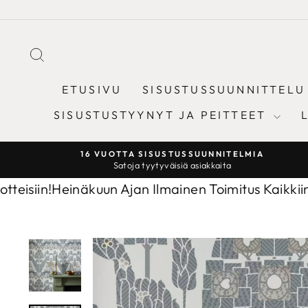
Sisältöön
ETSI
ETUSIVU
SISUSTUSSUUNNITTELU
SISUSTUSTYYNYT JA PEITTEET
16 VUOTTA SISUSTUSSUUNNITELMIA
Satoja tyytyväisiä asiakkaita
in!
Heinäkuun Ajan Ilmainen Toimitus Kaikkiin Tuotte