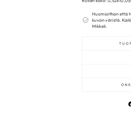
Rullan koko: 0,52x10,0
Huomioithan että t
kuvan väristä. Kaik
Mikkeli.
TUO
ONK
PYSY AJAN 
Liity uutiskirjelistallemm
uutuuksista, tarjouksista 