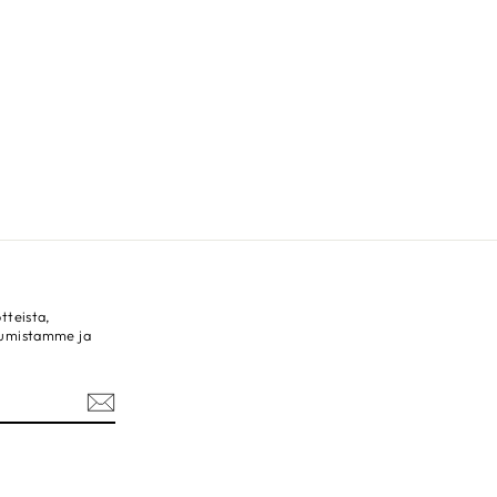
tteista,
tumistamme ja