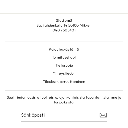
Studiom3
Savilahdenkatu 14 50100 Mikkeli
040 7505401
Palautuskäytäntö
Toimitusehdot
Tietosuoja
Yhteystiedot
Tilauksen peruuttaminen
Saat tiedon uusista tuotteista, ajankohtaisista tapahtumistamme ja
tarjouksista!
SÄHKÖPOSTI
LIITY!