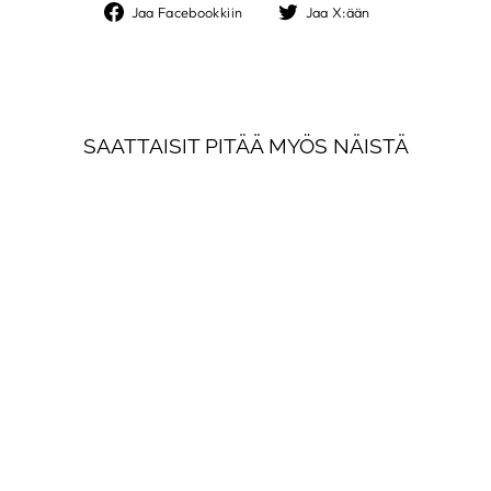
Jaa
Jaa
Jaa Facebookkiin
Jaa X:ään
Facebookkiin
X:ään
SAATTAISIT PITÄÄ MYÖS NÄISTÄ
MARIMEKKO
YSTÄVÄT
MARIMEKKO
€181,00