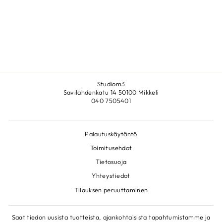
92X73CM
LEENA NOUX
€1.900,00
Studiom3
Savilahdenkatu 14 50100 Mikkeli
040 7505401
Palautuskäytäntö
Toimitusehdot
Tietosuoja
Yhteystiedot
Tilauksen peruuttaminen
Saat tiedon uusista tuotteista, ajankohtaisista tapahtumistamme ja