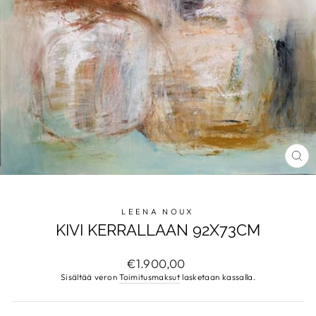
SU
LEENA NOUX
KIVI KERRALLAAN 92X73CM
Normaalihinta
€1.900,00
Sisältää veron
Toimitusmaksut
lasketaan kassalla.