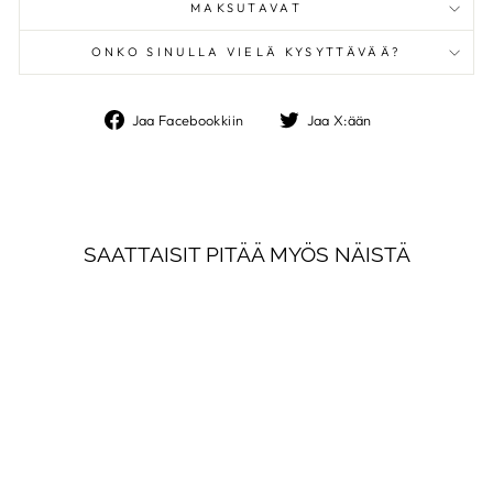
MAKSUTAVAT
ONKO SINULLA VIELÄ KYSYTTÄVÄÄ?
Jaa
Jaa
Jaa Facebookkiin
Jaa X:ään
Facebookkiin
X:ään
SAATTAISIT PITÄÄ MYÖS NÄISTÄ
KIVI KERRALLAAN