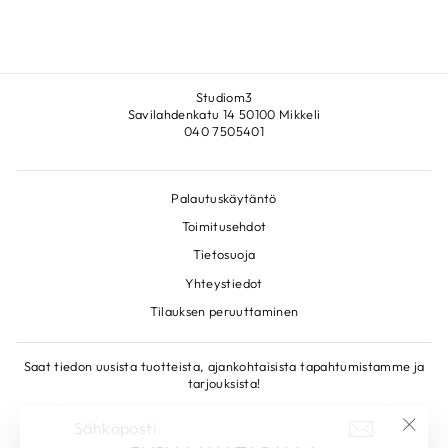
Studiom3
Savilahdenkatu 14 50100 Mikkeli
040 7505401
Palautuskäytäntö
Toimitusehdot
Tietosuoja
Yhteystiedot
Tilauksen peruuttaminen
Saat tiedon uusista tuotteista, ajankohtaisista tapahtumistamme ja
tarjouksista!
SÄHKÖPOSTI
LIITY!
"Sulje