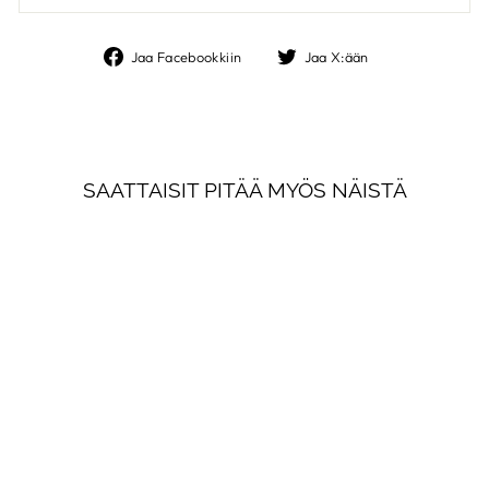
Jaa
Jaa
Jaa Facebookkiin
Jaa X:ään
Facebookkiin
X:ään
SAATTAISIT PITÄÄ MYÖS NÄISTÄ
FRUIT
WILLIAM MORRIS
€197,00