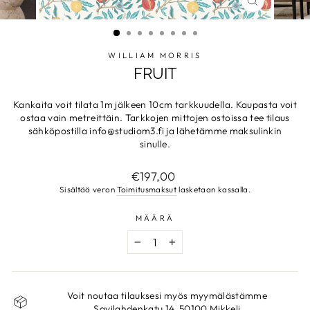
SULJE
WILLIAM MORRIS
FRUIT
Kankaita voit tilata 1m jälkeen 10cm tarkkuudella. Kaupasta voit
ostaa vain metreittäin. Tarkkojen mittojen ostoissa tee tilaus
sähköpostilla info@studiom3.fi ja lähetämme maksulinkin
sinulle.
Normaalihinta
€197,00
Sisältää veron
Toimitusmaksut
lasketaan kassalla.
MÄÄRÄ
−
+
Voit noutaa tilauksesi myös myymälästämme
Savilahdenkatu 14, 50100 Mikkeli