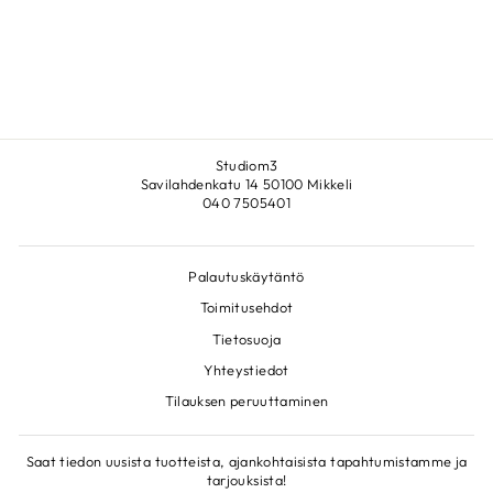
LIBERTY
€207,00
Studiom3
Savilahdenkatu 14 50100 Mikkeli
040 7505401
Palautuskäytäntö
Toimitusehdot
Tietosuoja
Yhteystiedot
Tilauksen peruuttaminen
Saat tiedon uusista tuotteista, ajankohtaisista tapahtumistamme ja
tarjouksista!