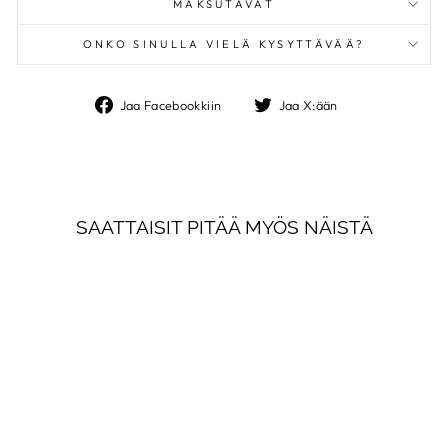
MAKSUTAVAT
ONKO SINULLA VIELÄ KYSYTTÄVÄÄ?
Jaa
Jaa
Jaa Facebookkiin
Jaa X:ään
Facebookkiin
X:ään
SAATTAISIT PITÄÄ MYÖS NÄISTÄ
FOREST HILLS