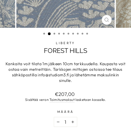
SULJE
LIBERTY
FOREST HILLS
Kankaita voit tilata 1m jälkeen 10cm tarkkuudella. Kaupasta voit
ostaa vain metreittäin. Tarkkojen mittojen ostoissa tee tilaus
sähköpostilla info@studiom3.fi ja lähetämme maksulinkin
sinulle.
Normaalihinta
€207,00
Sisältää veron
Toimitusmaksut
lasketaan kassalla.
MÄÄRÄ
−
+