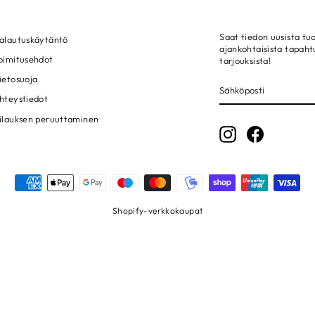
Saat tiedon uusista tuo
alautuskäytäntö
ajankohtaisista tapah
oimitusehdot
tarjouksista!
ietosuoja
SÄHKÖPOSTI
LIITY!
hteystiedot
ilauksen peruuttaminen
Instagram
Facebook
Shopify-verkkokaupat