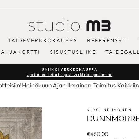
TAIDEVERKKOKAUPPA
REFERENSSIT
LAHJAKORTTI
SISUSTUSLIIKE
TAIDEGAL
UNIIKKI VERKKOKAUPPA
Upeita tuotteita helposti verkkokaupastamme
Keskeytä
diaesitys
!
Heinäkuun Ajan Ilmainen Toimitus Kaikkiin Tuottei
KIRSI NEUVONEN
DUNNMORRE
Normaalihinta
€450,00