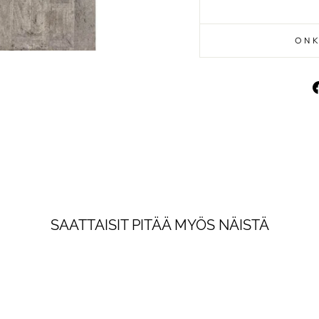
ONK
PYSY AJAN 
Liity uutiskirjelistallemm
uutuuksista, tarjouksista 
SAATTAISIT PITÄÄ MYÖS NÄISTÄ
suoraan sähköp
SÄHKÖPOSTI
LIITY!