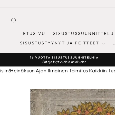
Sisältöön
ETSI
ETUSIVU
SISUSTUSSUUNNITTELU
SISUSTUSTYYNYT JA PEITTEET
16 VUOTTA SISUSTUSSUUNNITELMIA
Satoja tyytyväisiä asiakkaita
inäkuun Ajan Ilmainen Toimitus Kaikkiin Tuotteisiin