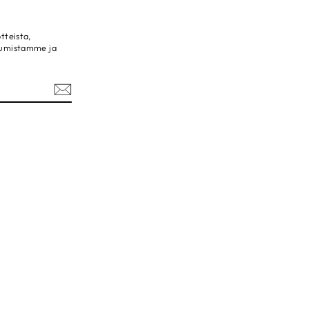
tteista,
tumistamme ja