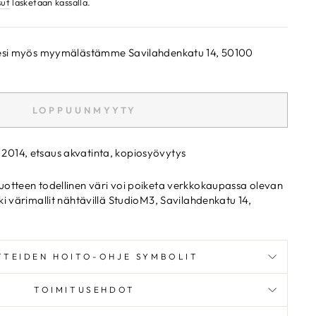
sut
lasketaan kassalla.
ksesi myös myymälästämme Savilahdenkatu 14, 50100
LOPPUUNMYYTY
 2014, etsaus akvatinta, kopiosyövytys
uotteen todellinen väri voi poiketa verkkokaupassa olevan
ki värimallit nähtävillä StudioM3, Savilahdenkatu 14,
TTEIDEN HOITO-OHJE SYMBOLIT
TOIMITUSEHDOT