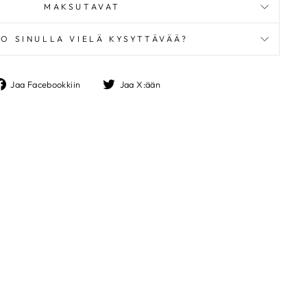
MAKSUTAVAT
O SINULLA VIELÄ KYSYTTÄVÄÄ?
Jaa
Jaa
Jaa Facebookkiin
Jaa X:ään
Facebookkiin
X:ään
TASALLA
"Sulje"
e ja pysyt kärryillä
ja inspiraatiosta –
ostiisi.