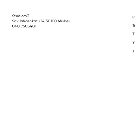
Studiom3
P
Savilahdenkatu 14 50100 Mikkeli
T
040 7505401
T
Y
T