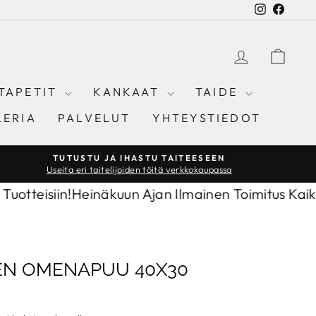
Instagram
Facebo
KIRJAUD
OST
TAPETIT
KANKAAT
TAIDE
LERIA
PALVELUT
YHTEYSTIEDOT
TUTUSTU JA IHASTU TAITEESEEN
Useita eri taitelijoiden töitä verkkokaupassa
siin!
Heinäkuun Ajan Ilmainen Toimitus Kaikkiin Tuo
N OMENAPUU 40X30