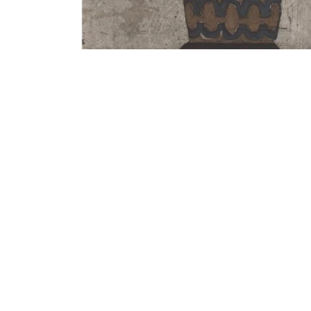
Loppuunmyyty