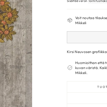
Sisältää veron
Toimitusmak
Voit noutaa tilau
Mikkeli
Kirsi Neuvosen grafiikka
Huomioithan että t
kuvan väristä. Kaik
Mikkeli.
TUO