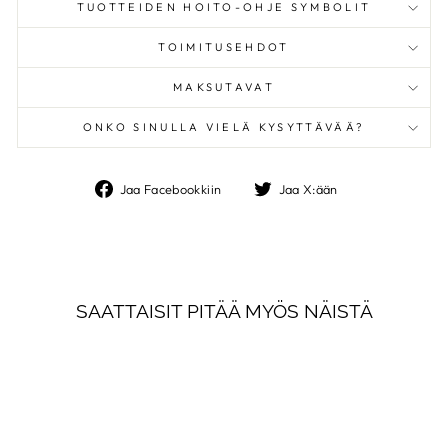
TUOTTEIDEN HOITO-OHJE SYMBOLIT
TOIMITUSEHDOT
MAKSUTAVAT
ONKO SINULLA VIELÄ KYSYTTÄVÄÄ?
Jaa
Jaa
Jaa Facebookkiin
Jaa X:ään
Facebookkiin
X:ään
SAATTAISIT PITÄÄ MYÖS NÄISTÄ