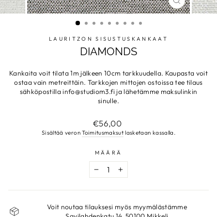
SULJE
LAURITZON SISUSTUSKANKAAT
DIAMONDS
Kankaita voit tilata 1m jälkeen 10cm tarkkuudella. Kaupasta voit
ostaa vain metreittäin. Tarkkojen mittojen ostoissa tee tilaus
sähköpostilla info@studiom3.fi ja lähetämme maksulinkin
sinulle.
Normaalihinta
€56,00
Sisältää veron
Toimitusmaksut
lasketaan kassalla.
MÄÄRÄ
−
+
Voit noutaa tilauksesi myös myymälästämme
Savilahdenkatu 14, 50100 Mikkeli