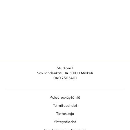
DIAMONDS
LAURITZON
€56,00
Studiom3
Savilahdenkatu 14 50100 Mikkeli
040 7505401
Palautuskäytäntö
Toimitusehdot
Tietosuoja
Yhteystiedot
Tilauksen peruuttaminen