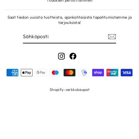
Saat tiedon uusista tuotteista, ajankohtaisista tapahtumistamme ja
tarjouksista!
SÄHKÖPOSTI
LIITY!
"Sulje
PYSY AJAN TASALLA
Instagram
Facebook
Liity uutiskirjelistallemme ja pysyt kärryillä uutuuksista,
tarjouksista ja inspiraatiosta – suoraan sähköpostiisi.
SÄHKÖPOSTI
LIITY!
Shopify-verkkokaupat
LIITY UUTISKIRJELISTALLE
Instagram
Facebook