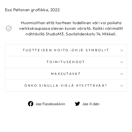
Essi Peltonen grafiikka, 2022
Huomioithan että tuotteen todellinen väri voi poiketa
verkkokaupassa olevan kuvan väristä. Kaikki värimallit
nähtävillä StudioM3, Savilahdenkatu 14, Mikkeli.
TUOTTEIDEN HOITO-OHJE SYMBOLIT
TOIMITUSEHDOT
MAKSUTAVAT
ONKO SINULLA VIELÄ KYSYTTÄVÄÄ?
Jaa
Jaa
Jaa Facebookkiin
Jaa X:ään
Facebookkiin
X:ään