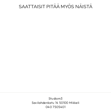
SAATTAISIT PITÄÄ MYÖS NÄISTÄ
BABY STEPS 51X65
ESSI PELTONEN
€340,00
Studiom3
Savilahdenkatu 14 50100 Mikkeli
040 7505401