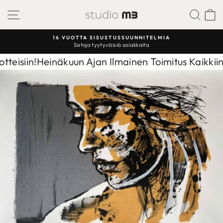
Sisältöön
SIVUSTON NAVIGAATIO
ETS
16 VUOTTA SISUSTUSSUUNNITELMIA
Satoja tyytyväisiä asiakkaita
Keskeytä
diaesitys
eisiin!
Heinäkuun Ajan Ilmainen Toimitus Kaikkiin Tu