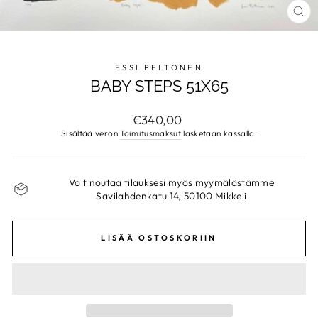
SU
ESSI PELTONEN
BABY STEPS 51X65
Normaalihinta
€340,00
Sisältää veron
Toimitusmaksut
lasketaan kassalla.
Voit noutaa tilauksesi myös myymälästämme
Savilahdenkatu 14, 50100 Mikkeli
LISÄÄ OSTOSKORIIN