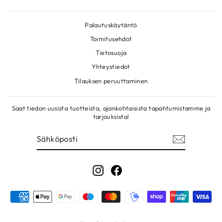
Palautuskäytäntö
Toimitusehdot
Tietosuoja
Yhteystiedot
Tilauksen peruuttaminen
Saat tiedon uusista tuotteista, ajankohtaisista tapahtumistamme ja
tarjouksista!
SÄHKÖPOSTI
LIITY!
Instagram
Facebook