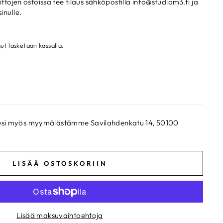
ttojen ostoissa tee tilaus sähköpostilla info@studiom3.fi ja
inulle.
sut
lasketaan kassalla.
ksesi myös myymälästämme Savilahdenkatu 14, 50100
LISÄÄ OSTOSKORIIN
Lisää maksuvaihtoehtoja