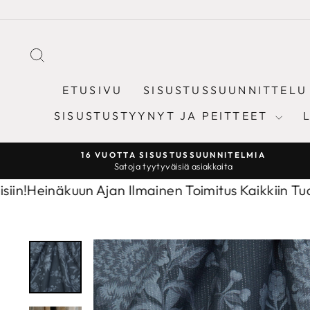
Sisältöön
ETSI
ETUSIVU
SISUSTUSSUUNNITTELU
SISUSTUSTYYNYT JA PEITTEET
16 VUOTTA SISUSTUSSUUNNITELMIA
Satoja tyytyväisiä asiakkaita
näkuun Ajan Ilmainen Toimitus Kaikkiin Tuotteisiin