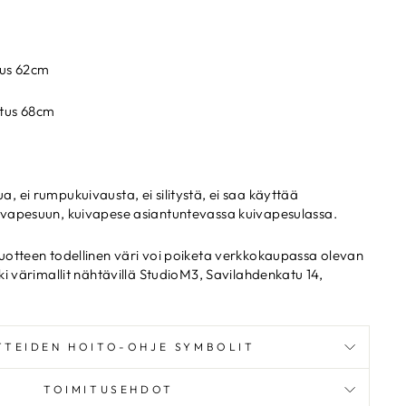
tus 62cm
tus 68cm
a, ei rumpukuivausta, ei silitystä, ei saa käyttää
kuivapesuun, kuivapese asiantuntevassa kuivapesulassa.
uotteen todellinen väri voi poiketa verkkokaupassa olevan
ki värimallit nähtävillä StudioM3, Savilahdenkatu 14,
TTEIDEN HOITO-OHJE SYMBOLIT
TOIMITUSEHDOT