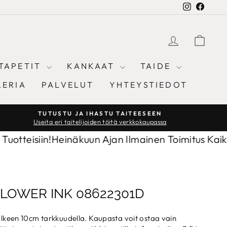
Instagram
Facebo
KIRJAUD
OST
TAPETIT
KANKAAT
TAIDE
LERIA
PALVELUT
YHTEYSTIEDOT
TUTUSTU JA IHASTU TAITEESEEN
Useita eri taitelijoiden töitä verkkokaupassa
iin!
Heinäkuun Ajan Ilmainen Toimitus Kaikkiin Tuot
LOWER INK 08622301D
jälkeen 10cm tarkkuudella. Kaupasta voit ostaa vain