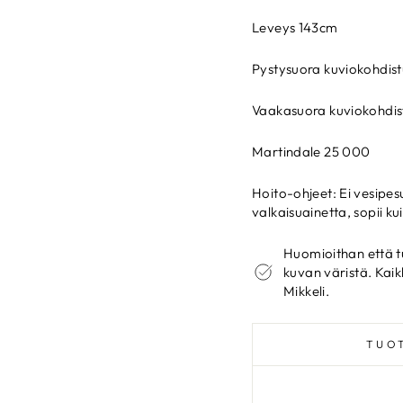
Leveys 143cm
Pystysuora kuviokohdis
Vaakasuora kuviokohdis
Martindale 25 000
Hoito-ohjeet: Ei vesipesu
valkaisuainetta, sopii 
Huomioithan että t
kuvan väristä. Kaik
Mikkeli.
TUO