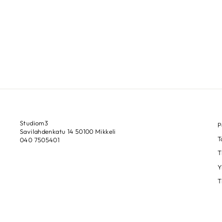
Studiom3
P
Savilahdenkatu 14 50100 Mikkeli
T
040 7505401
T
Y
T