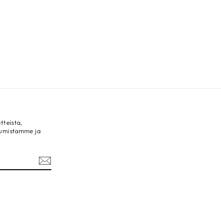
tteista,
tumistamme ja