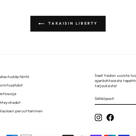
TAKAISIN LIBERTY
Saat tiedon uusista tuo
alautuskäytäntö
ajankohtaisista tapah
oimitusehdot
tarjouksista!
ietosuoja
SÄHKÖPOSTI
LIITY!
hteystiedot
ilauksen peruuttaminen
Instagram
Facebook