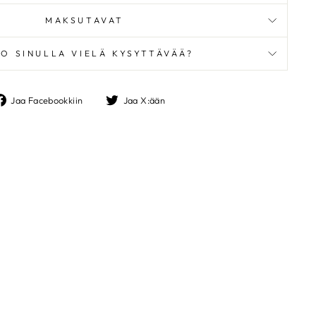
MAKSUTAVAT
O SINULLA VIELÄ KYSYTTÄVÄÄ?
TASALLA
"Sulje"
Jaa
Jaa
Jaa Facebookkiin
Jaa X:ään
Facebookkiin
X:ään
e ja pysyt kärryillä
ja inspiraatiosta –
ostiisi.
JELISTALLE
tagram
Facebook