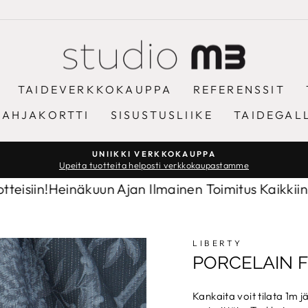
TAIDEVERKKOKAUPPA
REFERENSSIT
LAHJAKORTTI
SISUSTUSLIIKE
TAIDEGAL
UNIIKKI VERKKOKAUPPA
Upeita tuotteita helposti verkkokaupastamme
Keskeytä
diaesitys
!
Heinäkuun Ajan Ilmainen Toimitus Kaikkiin Tuotteis
LIBERTY
PORCELAIN F
Kankaita voit tilata 1m 