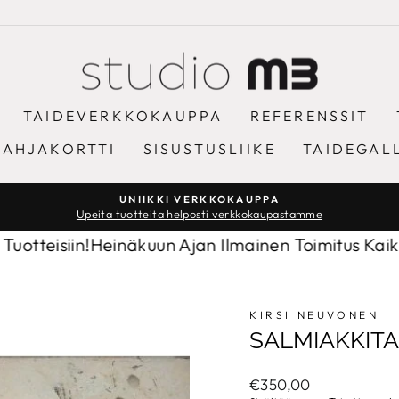
TAIDEVERKKOKAUPPA
REFERENSSIT
LAHJAKORTTI
SISUSTUSLIIKE
TAIDEGAL
UNIIKKI VERKKOKAUPPA
Upeita tuotteita helposti verkkokaupastamme
Keskeytä
diaesitys
iin!
Heinäkuun Ajan Ilmainen Toimitus Kaikkiin Tuot
KIRSI NEUVONEN
SALMIAKKITA
Normaalihinta
€350,00