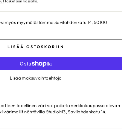
sut
lasketaan kassalla.
ksesi myös myymälästämme Savilahdenkatu 14, 50100
LISÄÄ OSTOSKORIIN
Lisää maksuvaihtoehtoja
uotteen todellinen väri voi poiketa verkkokaupassa olevan
ki värimallit nähtävillä StudioM3, Savilahdenkatu 14,