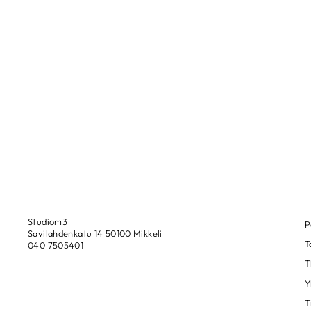
Studiom3
P
Savilahdenkatu 14 50100 Mikkeli
T
040 7505401
T
Y
T