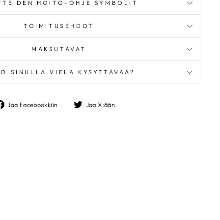
TTEIDEN HOITO-OHJE SYMBOLIT
TOIMITUSEHDOT
MAKSUTAVAT
O SINULLA VIELÄ KYSYTTÄVÄÄ?
Jaa
Jaa
Jaa Facebookkiin
Jaa X:ään
Facebookkiin
X:ään
TASALLA
"Sulje"
e ja pysyt kärryillä
ja inspiraatiosta –