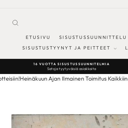
Sisältöön
ETSI
ETUSIVU
SISUSTUSSUUNNITTELU
SISUSTUSTYYNYT JA PEITTEET
16 VUOTTA SISUSTUSSUUNNITELMIA
Satoja tyytyväisiä asiakkaita
!
Heinäkuun Ajan Ilmainen Toimitus Kaikkiin Tuotteis