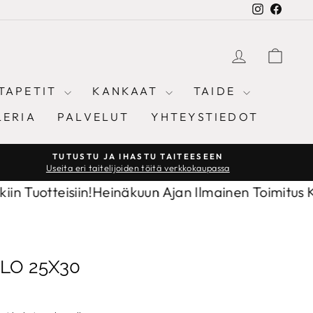
Instagram
Facebo
KIRJAUD
OST
TAPETIT
KANKAAT
TAIDE
LERIA
PALVELUT
YHTEYSTIEDOT
TUTUSTU JA IHASTU TAITEESEEN
Useita eri taitelijoiden töitä verkkokaupassa
teisiin!
Heinäkuun Ajan Ilmainen Toimitus Kaikkiin 
LO 25X30