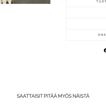
TUO
ONK
PYSY AJAN 
SAATTAISIT PITÄÄ MYÖS NÄISTÄ
Liity uutiskirjelistallemm
uutuuksista, tarjouksista 