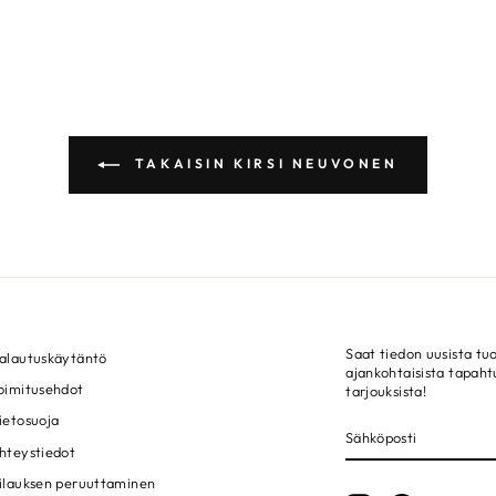
TAKAISIN KIRSI NEUVONEN
Saat tiedon uusista tuo
alautuskäytäntö
ajankohtaisista tapah
oimitusehdot
tarjouksista!
ietosuoja
SÄHKÖPOSTI
LIITY!
hteystiedot
ilauksen peruuttaminen