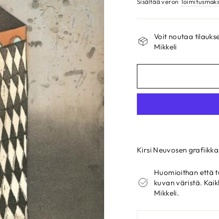
Sisältää veron
Toimitusmak
Voit noutaa tilau
Mikkeli
Kirsi Neuvosen grafiikka
Huomioithan että t
kuvan väristä. Kaik
Mikkeli.