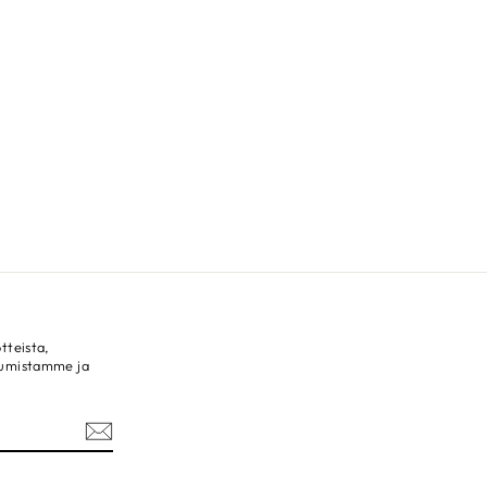
tteista,
tumistamme ja