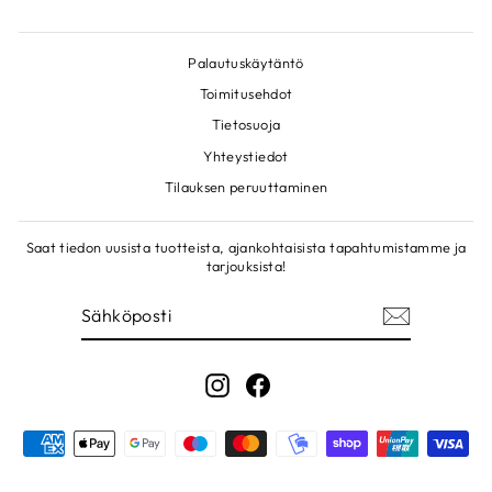
Palautuskäytäntö
Toimitusehdot
Tietosuoja
Yhteystiedot
Tilauksen peruuttaminen
Saat tiedon uusista tuotteista, ajankohtaisista tapahtumistamme ja
tarjouksista!
SÄHKÖPOSTI
LIITY!
Instagram
Facebook