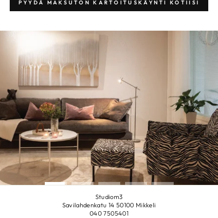
PYYDÄ MAKSUTON KARTOITUSKÄYNTI KOTIISI
Keskeytä
diaesitys
Studiom3
Savilahdenkatu 14 50100 Mikkeli
040 7505401