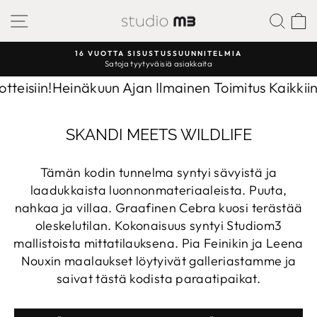
Sisältöön
SIVUSTON NAVIGAATIO
ETS
16 VUOTTA SISUSTUSSUUNNITELMIA
Satoja tyytyväisiä asiakkaita
Keskeytä
diaesitys
eisiin!
Heinäkuun Ajan Ilmainen Toimitus Kaikkiin T
SKANDI MEETS WILDLIFE
Tämän kodin tunnelma syntyi sävyistä ja
laadukkaista luonnonmateriaaleista. Puuta,
nahkaa ja villaa. Graafinen Cebra kuosi terästää
oleskelutilan. Kokonaisuus syntyi Studiom3
mallistoista mittatilauksena. Pia Feinikin ja Leena
Nouxin maalaukset löytyivät galleriastamme ja
saivat tästä kodista paraatipaikat.