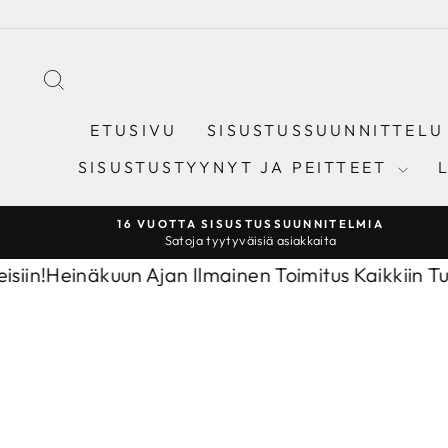
Sisältöön
ETSI
ETUSIVU
SISUSTUSSUUNNITTELU
SISUSTUSTYYNYT JA PEITTEET
16 VUOTTA SISUSTUSSUUNNITELMIA
Satoja tyytyväisiä asiakkaita
uun Ajan Ilmainen Toimitus Kaikkiin Tuotteisiin!
He