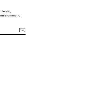
tteista,
tumistamme ja