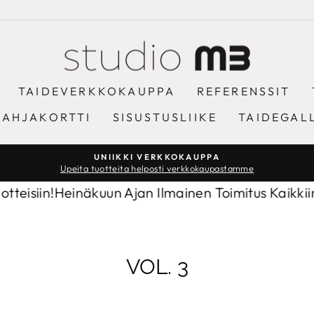
TAIDEVERKKOKAUPPA
REFERENSSIT
LAHJAKORTTI
SISUSTUSLIIKE
TAIDEGAL
UNIIKKI VERKKOKAUPPA
Upeita tuotteita helposti verkkokaupastamme
Keskeytä
diaesitys
inäkuun Ajan Ilmainen Toimitus Kaikkiin Tuotteisii
VOL. 3