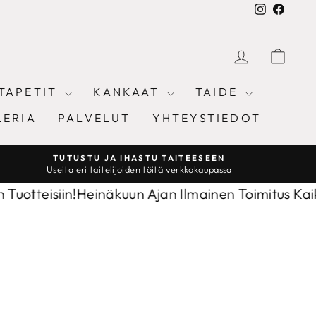
Instagram
Facebo
KIRJAUD
OST
TAPETIT
KANKAAT
TAIDE
LERIA
PALVELUT
YHTEYSTIEDOT
TUTUSTU JA IHASTU TAITEESEEN
Useita eri taitelijoiden töitä verkkokaupassa
n!
Heinäkuun Ajan Ilmainen Toimitus Kaikkiin Tuottei