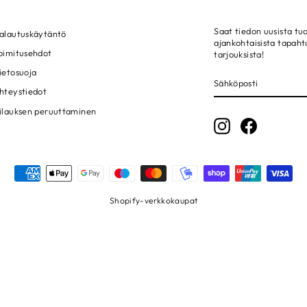
Saat tiedon uusista tuo
alautuskäytäntö
ajankohtaisista tapah
oimitusehdot
tarjouksista!
ietosuoja
SÄHKÖPOSTI
LIITY!
hteystiedot
ilauksen peruuttaminen
Instagram
Facebook
Shopify-verkkokaupat