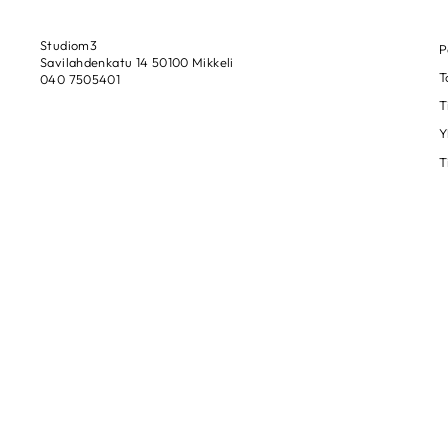
Studiom3
P
Savilahdenkatu 14 50100 Mikkeli
T
040 7505401
T
Y
T