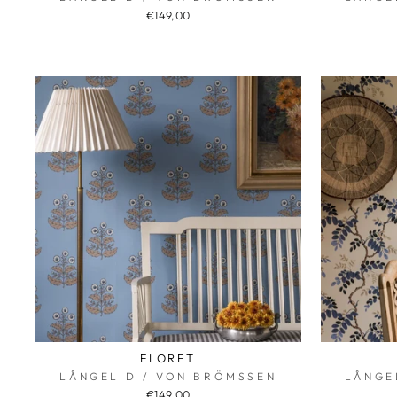
€149,00
FLORET
LÅNGELID / VON BRÖMSSEN
LÅNGE
€149,00